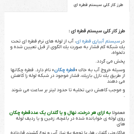
طرز كار كلی سیستم قطره ای
طرز كار كلی سیستم قطره ای :
در
سیستم آبیاری قطره ای
، آب از لوله های نرم قطره ای تحت
یك شبكه كم فشار به صورت یك الگوی از قبل تعیین شده و
دلخواه،
پخش می گردد.
وسیله خروج آب به خاك «
قطره چكان
« نام دارد. قطره چكانها
از طریق یك نازل باریك، فشار موجود در شبكه لوله را كاهش
می دهند
و موجب كاهش دبی تخلیه تا حدود لیتر بر ساعت می شوند
.
معمولا
به ازای هر درخت، نهال و یا گلدان یک عدد قطره چکان
روی لوله ی خوابانده شده در باغچه، زمین و یا ردیف لوله
های
ماکارونی گلدان ها، با توجه به نیاز آبی و نوع کشت، قرارداده