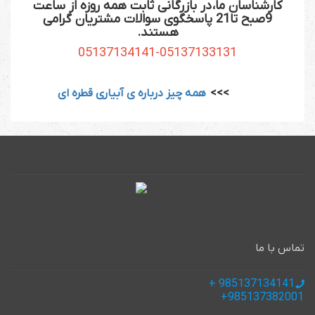
کارشناسان ما، در بازرگانی ثابت همه روزه از ساعت
9صبح تا21 پاسخگوی سوالات مشتریان گرامی
هستند.
05137134141-05137133131
>>>
همه چیز درباره ی آبیاری قطره ای
تماس با ما
985137134141 +
985137382001+