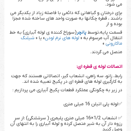
می شود.
برای درختان و گیاهانی که دائمی با فاصله زیاد از یكدیگر می
باشند ، قطره چكانها به صورت واحد های ساخته شده مجزا
بوده و از
قسمت پایه،توسط
پانچر
(سوراخ کننده ی لوله آبیاری) به خط
انتقال آب مرسوم به «
لوله های نرم لودن
» یا «
شیلنگ
ماکارونی
»
متصل می گردند.
اتصالات لوله ی قطره ای:
رابط، زانو، سه راهی، انشعاب گیر، اتصالاتی هستند که جهت
به کارگیری لوله های قطره ای در پکیج تعبیه شده اند.
در زیر به چگونگی عملکرد قطعات پکیج آبیاری می پردازیم :
✅لوله پلی اتیلن 16 میلی متری
✅ انشعاب 1/2×16 میلی متری پلیمری ( سرشلنگی) :از سر
رزوه دار آن به شیر متصل کرده و لوله آبیاری را به انتهای آن
وصل کنید