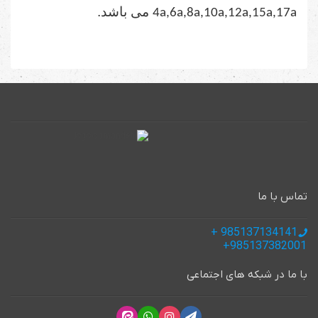
می باشد.
4a,6a,8a,10a,12a,15a,17a
تماس با ما
985137134141 +
985137382001+
با ما در شبکه های اجتماعی