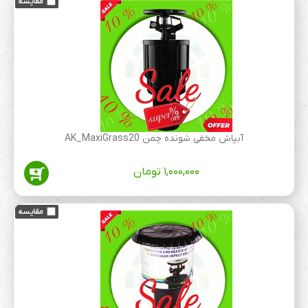
آبپاش مخفی شونده چمن AK_MaxiGrass20
۱,۰۰۰,۰۰۰
تومان