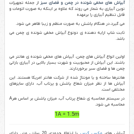
آبپاش های مخفی شونده در چمن و فضای سبز
از جمله تجهیزات
نوین آبیاری به شمار می روند که علاوه بر اینکه به صورت اتومات و
قابل تنظیم آبیاری را برعهده
می گیرد،
در هنگام پاشش به صورت منظم و زیبا ظاهر می شود.
ثابت شاپ ارایه دهنده ی دونوع آبپاش مخفی شونده ی چمن می
باشد.
اولین انواع آبپاش های چمن، آیپاش های مخفی شونده ی هانتر می
باشند. این آبپاش از محبوبیت و شهرت بسیار بالایی در آبیاری بارانی
چمن ها و فضای سبر برخوردارند.
هانترها ساخته و یا مونتاژ شده از شرکت هانتر امریکا هستند. این
آبپاش ها از نظر میزان شعاع پاشش و پرتاب آب، دارای سایزهای
مختلفی است.
در سیستم محاسبه ی شعاع پرتاب آب، میزان پاشش بر اساس هرA
محاسبه می شود.
1A = 1.5m
آبپاش های
مکسی گرس
با ارتفاع حدودی 20 سانتی متر، دارای