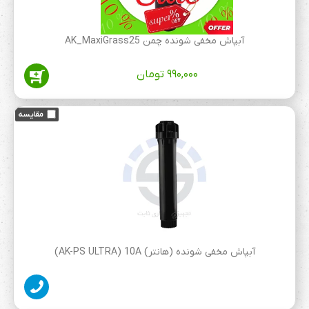
آبپاش مخفی شونده چمن AK_MaxiGrass25
۹۹۰,۰۰۰
تومان
آبپاش مخفی شونده (هانتر) AK-PS ULTRA) 10A)