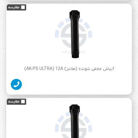
آبپاش مخفی شونده (هانتر) AK-PS ULTRA) 12A)