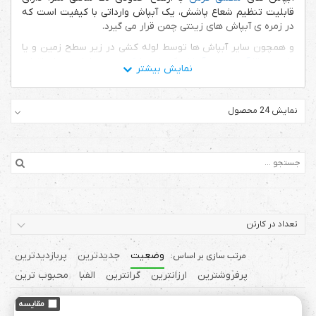
قابلیت تنظیم شعاع پاشش، یک آبپاش وارداتی با کیفیت است که
در زمره ی آبپاش های زینتی چمن قرار می گیرد.
و همچون سایر آبپاش ها توسط لوله کشی در زیر سطح زمین و یا
پایه ی بالا آوردنده ی آبپاش
که توسط
کمربند
به لوله ی پلی اتیلن
اتصال می یابند، اجرا می شوند.
نمایش 24 محصول
طرز کار هانتر pgp و نحوه ی پاشش
تعداد در کارتن
وضعیت
جدیدترین
پربازدیدترین
پرفروشترین
ارزانترین
گرانترین
الفبا
محبوب ترین