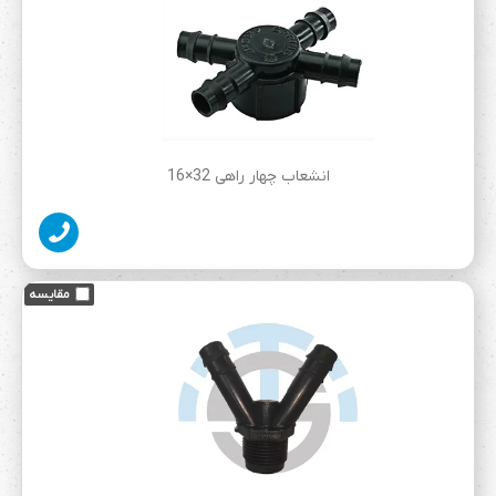
انشعاب چهار راهی 32×16