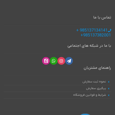
تماس با ما
985137134141 +
985137382001+
با ما در شبکه های اجتماعی
راهنمای مشتریان
نحوه ثبت سفارش
پیگیری سفارش
شرایط و قوانین فروشگاه