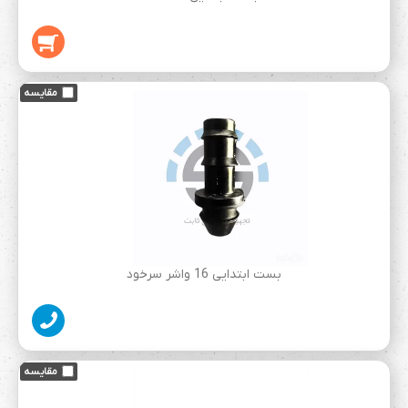
بست ابتدایی 16 واشر سرخود