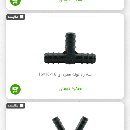
۳,۷۰۰
تومان
سه راه لوله قطره ای 16×16×16
۴,۸۰۰
تومان