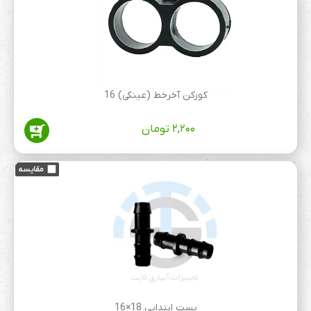
کورکن آخرخط (عینکی) 16
۲,۲۰۰
تومان
بست ابتدایی 18×16