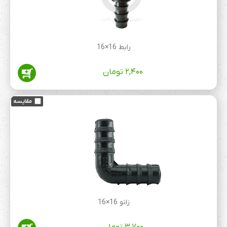
رابط 16×16
۲,۴۰۰
تومان
زانو 16×16