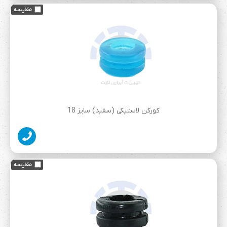
کورکن لاستیکی (سفید) سایز 18