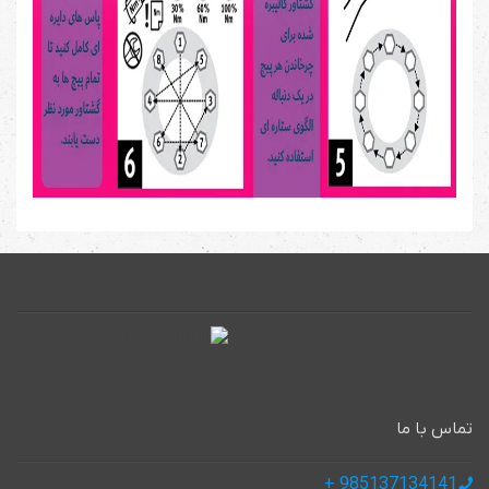
تماس با ما
985137134141 +