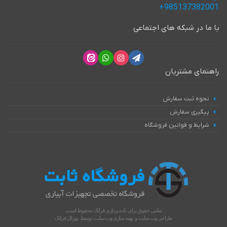
985137382001+
با ما در شبکه های اجتماعی
راهنمای مشتریان
نحوه ثبت سفارش
پیگیری سفارش
شرایط و قوانین فروشگاه
تمامی حقوق برای داده پردازی فراتک محفوظ است
طراحی وب سایت
و
بهینه سازی وب سایت
توسط
پورتال فراتک