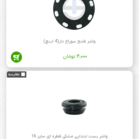
واشر فلنج سوراخ دار(4 اینچ)
۴,۰۰۰
تومان
واشر بست ابتدایی مشکی قطره ای سایز 16