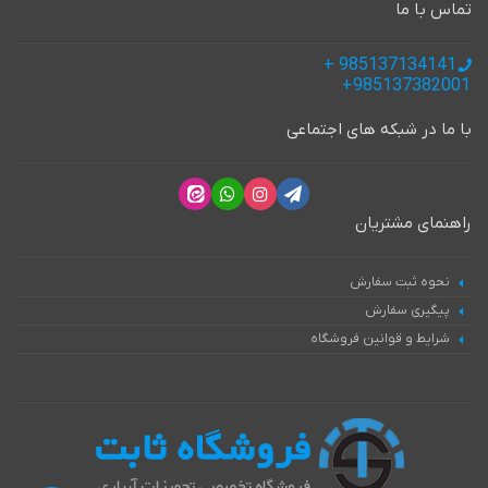
تماس با ما
985137134141 +
985137382001+
با ما در شبکه های اجتماعی
راهنمای مشتریان
نحوه ثبت سفارش
پیگیری سفارش
شرایط و قوانین فروشگاه