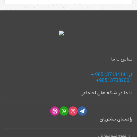
تماس با ما
985137134141 +
985137382001+
با ما در شبکه های اجتماعی
راهنمای مشتریان
نحوه ثبت سفارش