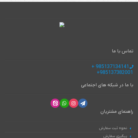
تماس با ما
985137134141 +
985137382001+
با ما در شبکه های اجتماعی
راهنمای مشتریان
نحوه ثبت سفارش
پیگیری سفارش