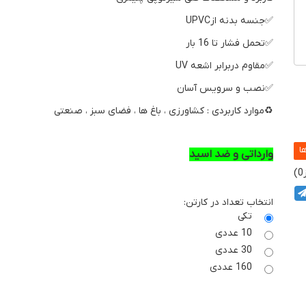
✅جنسه بدنه ازUPVC
✅تحمل فشار تا 16 بار
✅مقاوم دربرابر اشعه UV
✅نصب و سرویس آسان
♻️موارد کاربردی : کشاورزی ، باغ ها ، فضای سبز ، صنعتی
وارداتی و ضد اسید
0
انتخاب تعداد در کارتن:
تکی
10 عددی
30 عددی
160 عددی