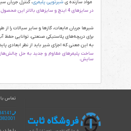
مواد سازنده ی
شیرتوپی پلیمری
، کنترل جریان سیا
در سایزهای 4 اینچ و سایزهای بالاتر این محصول به صورت پنوماتیک و گیربکسی عرضه می شود.
شیرها جریان مایعات، گازها و سایر سیالات را از ط
برای دریچه‌های پلاستیکی صنعتی، توانایی حفظ آب
به این معنی که اجزای شیر باید از نظر ابعادی پاید
ساخت پلیمرهای مقاوم و جدید به حل چالش‌های ر
سایش.
تماس با 
985137134141 +
985137382001+
با ما در