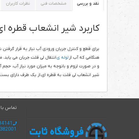
نقد و بررسی
مشخصات فنی
نظرات کاربران
کاربرد شیر انشعاب قطره ای
برای قطع و کنترل جریان ورودی آب نیاز به قرار گرفت
هنگامی که آب از
لوله ی
انتقال لی فلت جریان می یابد، می
و در صورت لزوم و باتوجه به میزان مورد نیاز آب، حجم 
شیر انشعاب لی فلت به قطره ای،از یک طرف دارای بست
تماس با 
985137134141 +
985137382001+