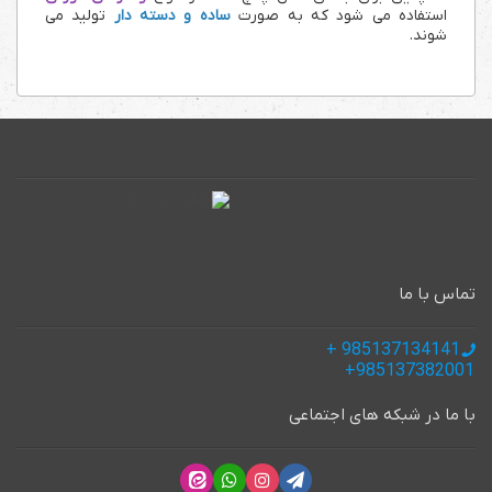
استفاده می شود که به صورت
ساده و دسته دار
تولید می
شوند.
تماس با ما
985137134141 +
985137382001+
با ما در شبکه های اجتماعی