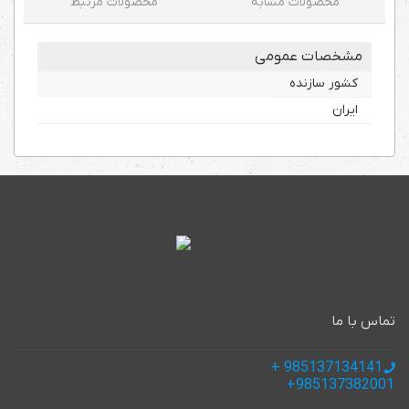
محصولات مشابه
محصولات مرتبط
مشخصات عمومی
کشور سازنده
ایران
تماس با ما
985137134141 +
985137382001+