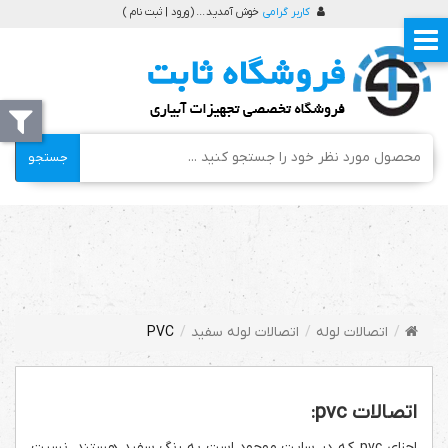
کاربر گرامی
خوش آمدید ... (
ورود | ثبت نام
)
جستجو
اتصالات لوله
اتصالات لوله سفید
PVC
اتصالات pvc:
اجزای pvc که در سایت موجود است به رنگ سفید هستند. نسبت