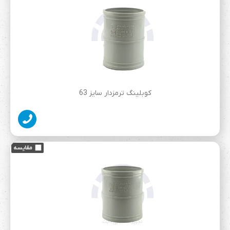
نیازی نیست فشار خیلی زیادی روش بیاریم .
در سیستم هواکش هم از اتصالات pvc استفاده می کنیم. لوله های
pvc دو مدل دارند:لوله های pvc هواکشی (ضخامت کمتری دارند
چون داخلش هیچگونه آب و موادمعلق وارد نمی شود)و لوله های
pvc فاضلابی(چون مواد معلق و آب از داخلش خارج می شود
ضخامت بیشتری دارد)
کوبلینگ ترمزدار سایز 63