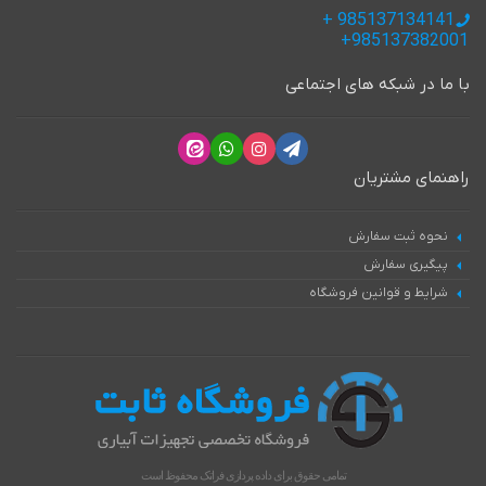
985137134141 +
985137382001+
با ما در شبکه های اجتماعی
راهنمای مشتریان
نحوه ثبت سفارش
پیگیری سفارش
شرایط و قوانین فروشگاه
تمامی حقوق برای داده پردازی فراتک محفوظ است