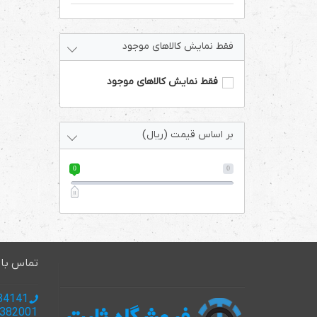
فقط نمایش کالاهای موجود
فقط نمایش کالاهای موجود
بر اساس قیمت (ریال)
0
0
تماس با 
985137134141 +
985137382001+