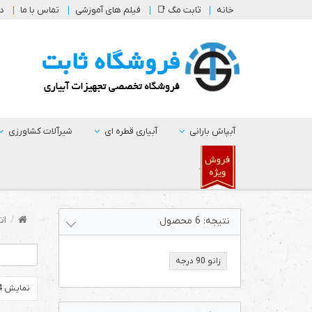
خانه
ثابت مگ 📑
فیلم های آموزشی
تماس با ما
در
آبپاش بارانی
آبیاری قطره ای
شیرآلات کشاورزی
.
ات
نتیجه:
6
محصول
زانو 90 درجه
نمایش 24 محصول