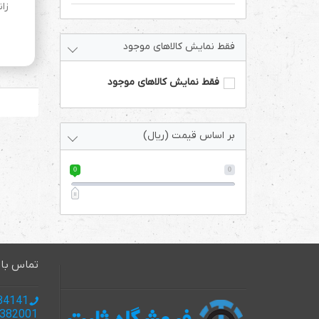
زانو 90 درج
فقط نمایش کالاهای موجود
فقط نمایش کالاهای موجود
بر اساس قیمت (ریال)
0
0
تماس با 
985137134141 +
985137382001+