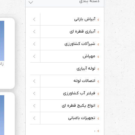
دسته بندی
آبپاش بارانی
آبیاری قطره ای
شیرآلات کشاورزی
مهپاش
زانو 90 درج
لوله آبیاری
اتصالات لوله
فیلتر آب کشاورزی
انواع پکیج قطره ای
تجهیزات باغبانی
.