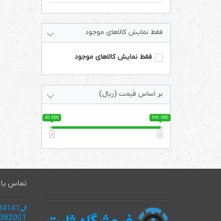
فقط نمایش کالاهای موجود
فقط نمایش کالاهای موجود
بر اساس قیمت (ریال)
60 000
941 000
تماس با 
985137134141 +
985137382001+