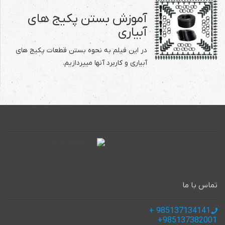
آموزش بستن پکیج های
آبیاری
در این فیلم به نحوه بستن قطعات پکیج های
آبیاری و کاربرد آنها میپردازیم.
تماس با ما
985137134141 +
985137382001+