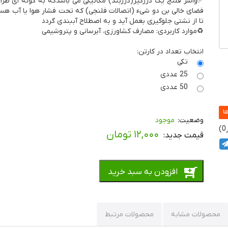
✅واشر فلنج یک درزگیر(درزبند) مکانیکی می ­باشد­که به ­گونه­ ای طراح
فضای خالی بن دو شیء ­(اتصالات فلنجی)­ که تحت فشار هوا یا آب هستن
تا از نشتی جلوگیری بعمل آید و به اصطلاح آب­بندی گردد
♻️موارد کاربردی: مصارف کشاورزی، آبرسانی و پتروشیمی
انتخاب تعداد در کارتن:
تکی
25 عددی
50 عددی
موجود
0
۱۲,۰۰۰
تومان
افزودن به سبد خرید
محصولات مشابه
محصولات مرتبط