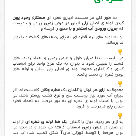
به طور کلی هر سیستم آبیاری قطره ای
مستلزم وجود پهن
کردن لوله ی اصلی پلی اتیلن در عرض زمین
زراعی و باغیست
که
جریان ورودی آب استخر و یا منبع
را گرفته و
توسط لوله های نرم قطره ای به پای
ردیف های کشت
و یا نهال
ها برساند.
می بایست ابتدا میزان طول و عرض زمین و تعداد ردیف های
کشت را تعیین نمود تا بتوان به یک طرح واحد برای انشعاب
گیری و کارگذاری خطوط لوله ی اصلی پلی اتیلن و لوله های
لودن قطره ای دست یافت.
معمولا به
ازای هر نهال یا گلدان
یک
قطره چکان
کافیست اما اگر
میزان آب مورد نیاز برحسب سن و نوع کشت بیشتر باشد، می
توان با امتداد لوله ی قطره ای به دور درخت، به تعداد قطره
چکان پای هردرخت را افزود.
به ازای هر ردیف نهال یا گلدان، ی
ک خط لوله ی قطره ای
از لوله
ی اصلی در
عرض زمین
انشعاب گرفته می شود و در انتها می
توان هرخط را توسط کورکن هایT شکل تعبیه شده،آب بند