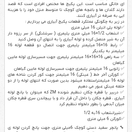
ای خانگی مناسب است .این پکیج ها مختص افرادی است که قصد
دارند گلدان ها و باغچه های کوچک تا متوسط منزل خود را با هزینه
ایی به صرفه تر آبیاری کنند.
در زیر به چگونگی عملکرد قطعات پکیج آبیاری می پردازیم :
✅لوله پلی اتیلن 16 میلی متری
✅ انشعاب 1/2×16 میلی متری پلیمری ( سرشلنگی) :از سر رزوه دار
آن به شیر متصل کرده و لوله آبیاری را به انتهای آن وصل کنید
✅ رابط 16×16 میلیمتر پلیمری جهت اتصال دو قطعه لوله 16
میلیمتر به یکدیگر
✅ سه راهی 16×16×16 میلیمتر پلیمری جهت مسیرسازی لوله مابین
گیاهان
✅ زانویی 16 میلیمتر پلیمری جهت مسیرسازی لوله مابین گیاهان
✅ کورکن آخر خط ( عینکی) 16 میلیمتر جهت کور کردن شاخه های
لوله 16 میلیمتراستفاده میشود بدین صورت که انتهای لوله را از دو
حلقه عینکی عبور می دهیم
✅ دریپر یا قطره چکان تنظیم شونده ZM که میتوان با پانچ لوله
آبیاری ، قطره چکان را داخل آن قرار داد و با پیچاندن سری قطره چکان
میزان آبدهی را بطور دلخواه تنظیم کرد
✅شیرانشعاب 16به 1/2
✅کورکن 6 میلی متری
🔧 پانچر سفید دستی کوچک 6میلی متری، جهت پانچ کردن لوله ی