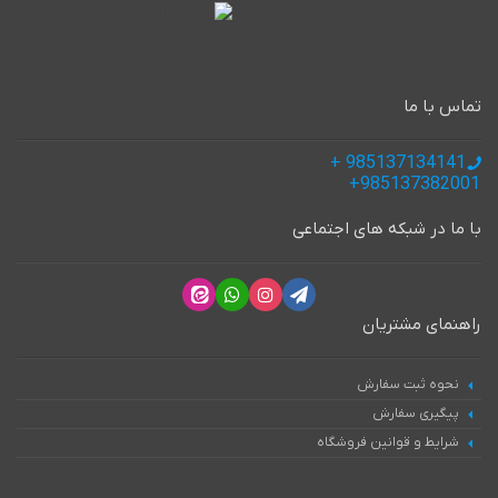
تماس با ما
985137134141 +
985137382001+
با ما در شبکه های اجتماعی
راهنمای مشتریان
نحوه ثبت سفارش
پیگیری سفارش
شرایط و قوانین فروشگاه