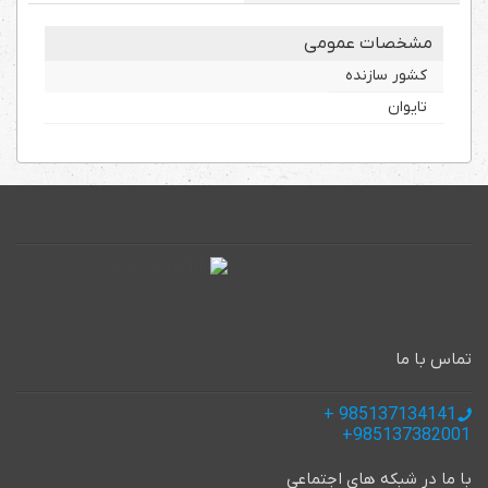
مشخصات عمومی
کشور سازنده
تایوان
تماس با ما
985137134141 +
985137382001+
با ما در شبکه های اجتماعی