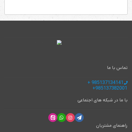
تماس با ما
985137134141 +
985137382001+
با ما در شبکه های اجتماعی
راهنمای مشتریان