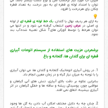
میزان آب مورد نیاز برحسب سن و نوع کشت بیشتر باشد، می
توان با امتداد لوله ی قطره ای به دور درخت، به تعداد قطره
چکان پای هردرخت را افزود.
به ازای هر ردیف نهال یا گلدان،
ی
ک خط لوله ی قطره ای
از لوله
ی اصلی در
عرض زمین
انشعاب گرفته می شود و در انتها می
توان هرخط را توسط کورکن هایT شکل تعبیه شده،آب بند
نمود.
برشمردن مزیت های استفاده از سیستم اتومات آبیاری
قطره ای برای گلدان ها، گلخانه و باغ
1. در روش آبیاری اتوماتیک گلخانه و گلدان ها، می توان آبیاری
را با توجه به میزان نیاز گیاه و در زمان معین انجام داد.
بنابراین علاوه بر دقت بالای آبیاری، تنش های آبی گیاهان و
عواقبی چون پوسیدگی ریشه و ساقه ها و خفگی گیاهان در اثر
آبیاری بیشینه، اتفاق نمی افتد.
2. چنان چه به دلایل مختلف امکان آب دادن به گل ها وجود
نداشته باشد، استفاده از روش های هوشمند و اتوماتیک آبیاری