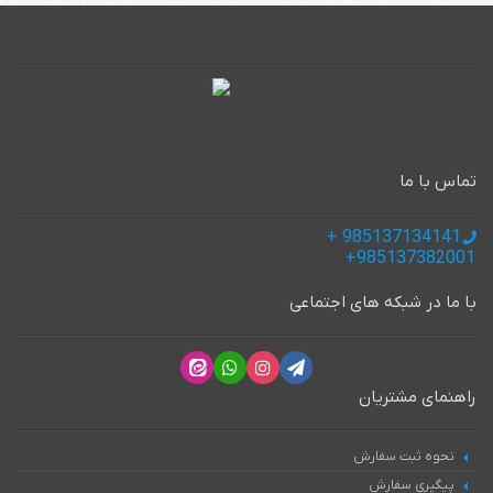
تماس با ما
985137134141 +
985137382001+
با ما در شبکه های اجتماعی
راهنمای مشتریان
نحوه ثبت سفارش
پیگیری سفارش