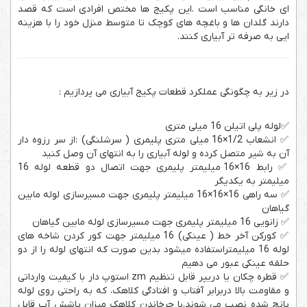
ای خانگی مناسب است .این پکیج ها مختص افرادی است که قصد
دارند گلدان ها و باغچه های کوچک تا متوسط منزل خود را با هزینه
ایی به صرفه تر آبیاری کنند.
در زیر به چگونگی عملکرد قطعات پکیج آبیاری می پردازیم :
✅لوله پلی اتیلن 16 میلی متری
✅ انشعاب 1/2×16 میلی متری پلیمری ( سرشلنگی) :از سر رزوه دار
آن به شیر متصل کرده و لوله آبیاری را به انتهای آن وصل کنید
✅ رابط 16×16 میلیمتر پلیمری جهت اتصال دو قطعه لوله 16
میلیمتر به یکدیگر
✅ سه راهی 16×16×16 میلیمتر پلیمری جهت مسیرسازی لوله مابین
گیاهان
✅ زانویی 16 میلیمتر پلیمری جهت مسیرسازی لوله مابین گیاهان
✅ کورکن آخر خط ( عینکی) 16 میلیمتر جهت کور کردن شاخه های
لوله 16 میلیمتراستفاده میشود بدین صورت که انتهای لوله را از دو
حلقه عینکی عبور می دهیم
✅ قطره چکان یا دریپر قابل تنظیم zm استوپ دار با کیفیت وارداتی
و مقاومت بالا دربرابر آفتاب و افتادگی کلاهک، که به راحتی روی لوله
پانچ شده نصب می شوند.با چرخاندن کلاهک میزان پاشش آب قابل