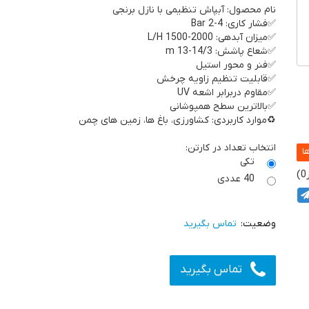
نام محصول: آبپاش تنظیمی با نازل برنجی
✅فشار کاری: 4-2 Bar
✅میزان آبدهی: 2000-1500 L/H
✅شعاع پاشش: 14/3-13 m
✅فنر و محور استیل
✅قابلیت تنظیم زاویه چرخش
✅مقاوم دربرابر اشعه UV
✅بالاترین سطح همپوشانی
♻️موارد کاربردی: کشاورزی، باغ ها، زمین های چمن
انتخاب تعداد در کارتن:
تکی
0
40 عددی
تماس بگیرید
تماس بگیرید