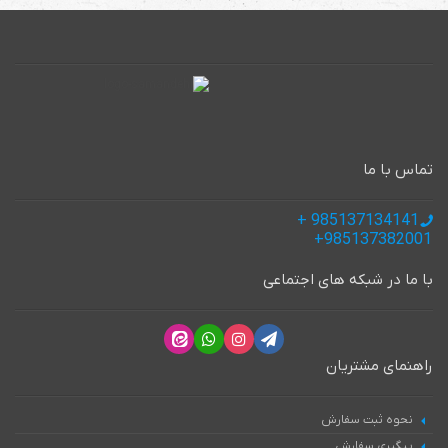
تماس با ما
985137134141 +
985137382001+
با ما در شبکه های اجتماعی
راهنمای مشتریان
نحوه ثبت سفارش
پیگیری سفارش