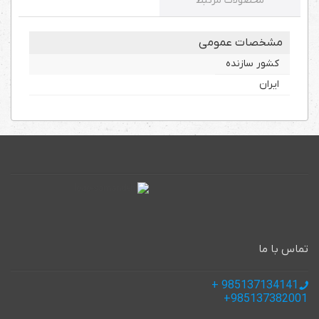
محصولات مرتبط
مشخصات عمومی
کشور سازنده
ایران
تماس با ما
985137134141 +
985137382001+