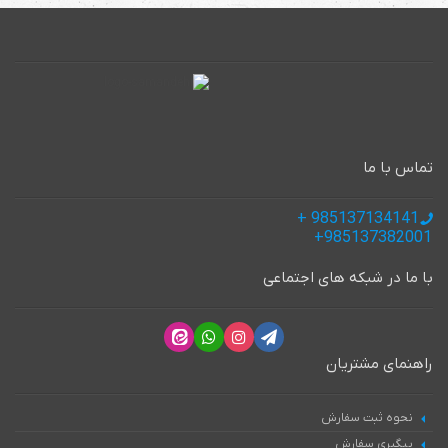
تماس با ما
985137134141 +
985137382001+
با ما در شبکه های اجتماعی
راهنمای مشتریان
نحوه ثبت سفارش
پیگیری سفارش