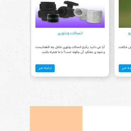
و
اتصالات ونتوری
نصب و نحوه
پاش شگفت
آیا می دانید پکیج اتصالات ونتوری شامل چه قطعاتیست
آبپاش ضربه ای:در
و نحوه ی عملکرد آن چگونه است؟ با ما همراه باشید.
پیکربندی،نصب و 
شود.
مه خبر
ادامه خبر