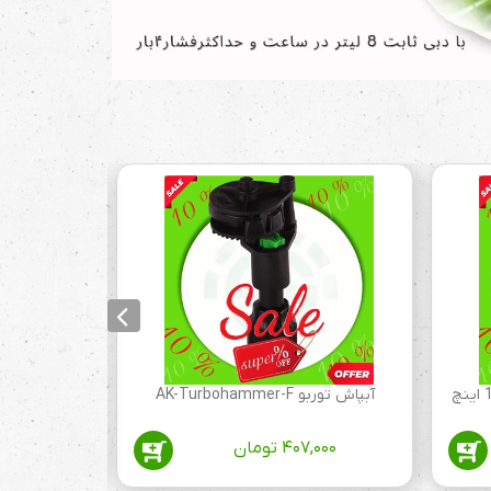
آبپاش توربو AK-Turbohammer-F
آبپا
25
۴۰۷,۰۰۰
تومان
۰۰۰