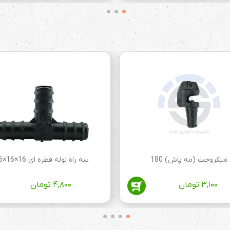
میکروجت (مه پاش) 180
سه راه لوله قطره ای 16×16×16
۳,۱۰۰
تومان
۴,۸۰۰
تومان