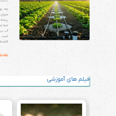
10/07
چه نوع
میزان 
ریشه ه
شما چق
آب بیش
است و
کاشته
نمایش
فیلم های آموزشی