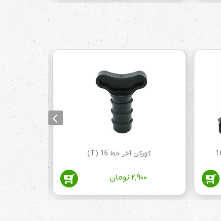
کورکن آخر خط 16 (T)
میکرو
۲,۹۰۰
تومان
۰۰