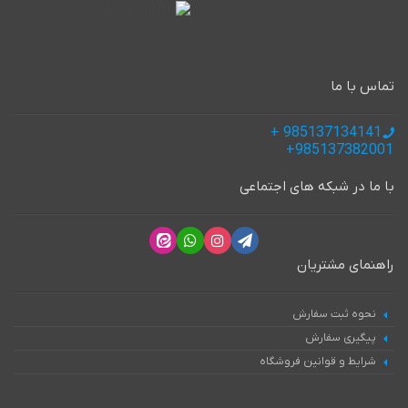
تماس با ما
985137134141 +
985137382001+
با ما در شبکه های اجتماعی
راهنمای مشتریان
نحوه ثبت سفارش
پیگیری سفارش
شرایط و قوانین فروشگاه