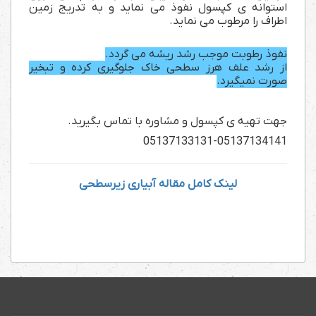
استوانه ی کپسول نفوذ می نماید و به تدریج زمین
اطراف را مرطوب می نماید.
نفوذ رطوبت موجب رشد ریشه می گردد.
از رشد علف هرز سطحی خاک جلوگیری کرده و تبخیر
صورت نمیگیرد.
جهت تهیه ی کپسول و مشاوره با تماس بگیرید.
05137133131-05137134141
لینک کامل مقاله آبیاری زیرسطحی