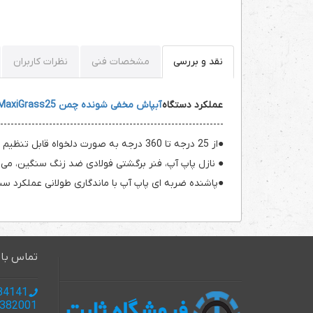
نقد و بررسی
مشخصات فنی
نظرات کاربران
عملکرد دستگاه
آبپاش مخفی شونده چمن AK_MaxiGrass25
----------------------------------------------------------------
●از 25 درجه تا 360 درجه به صورت دلخواه قابل تنظیم است.
● نازل پاپ آپ، فنر برگشتی فولادی ضد زنگ سنگین، می ت
●پاشنده ضربه ای پاپ آپ با ماندگاری طولانی عملکرد 
تماس با 
985137134141 +
985137382001+