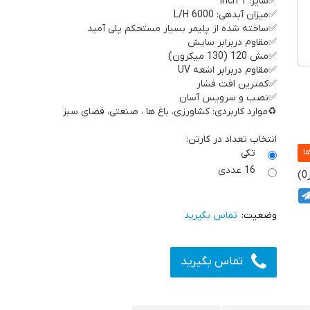
✅سایز: 1 inch
✅میزان آبدهی: 6000 L/H
✅ساخته شده از پلیمر بسیار مستحکم پلی آمید
✅مقاوم دربرابر سایش
✅مش 120 (130 میکرون)
✅مقاوم دربرابر اشعه UV
✅کمترین افت فشار
✅نصب و سرویس آسان
♻️موارد کاربردی: کشاورزی، باغ ها ، صنعتی، فضای سبز
انتخاب تعداد در کارتن:
تکی
16 عددی
0
تماس بگیرید
تماس بگیرید