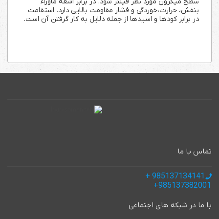
سطح میکرون مورد نظر فیلتر شود. در برابر اشعه ماوراء
بنفش، حرارت،خوردگی و فشار مقاومت بالایی دارد. استقامت
در برابر کودها و اسیدها از جمله دلایل به کار گرفتن آن است.
تماس با ما
985137134141 +
985137382001+
با ما در شبکه های اجتماعی