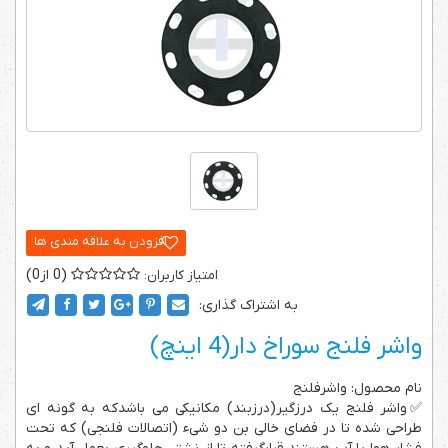
0
0
به اشتراک گذاری:
واشر فلنج سوراخ دار(4 اینچ)
نام محصول: واشرفلنج
✅واشر فلنج یک درزگیر(درزبند) مکانیکی می ­باشد­که به ­گونه­ ای
طراحی شده­ تا در فضای خالی بن دو شیء ­(اتصالات فلنجی)­ که تحت