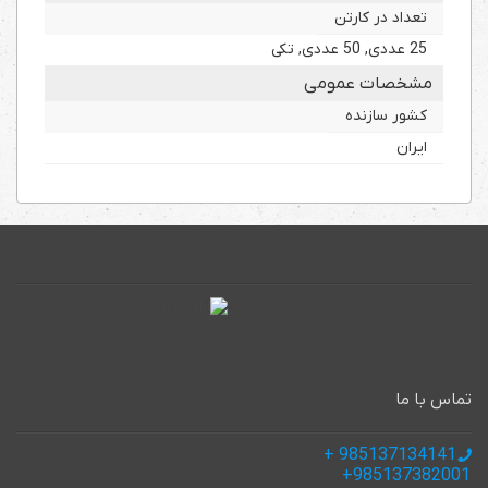
تعداد در کارتن
25 عددی, 50 عددی, تکی
مشخصات عمومی
کشور سازنده
ایران
تماس با ما
985137134141 +
985137382001+