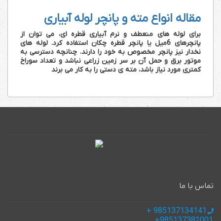
مقاله انواع مته و پانچر لوله آبیاری
برای لوله های منعطف و نرم آبیاری قطره ای، می توان از
پانچرهای 6میل یا پانچر قطره چکان استفاده کرد. لوله های
نخدار نیز پانچر مخصوص به خود را دارند. چنانچه دسترسی به
موتور برق و حمل آن بر سر زمین زراعی نباشد و تعداد سوراخ
کمتری مورد نیاز باشد، مته ی دستی را به کار می برند
تماس با ما
985137134141 +
985137382001+