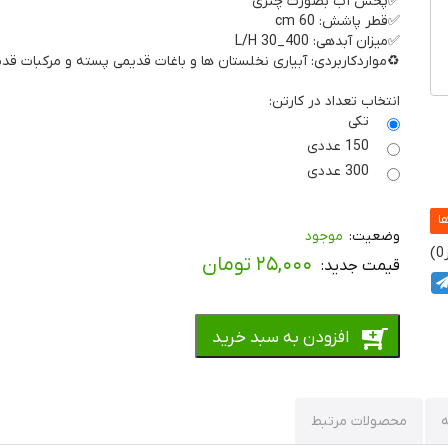
✅پخش آب بصورت چتری
✅قطر پاشش: 60 cm
✅میزان آبدهی: 400_30 L/H
♻️مواردکاربردی: آبیاری نخلستان ها و باغات قدیمی پسته و مرکبات قد
انتخاب تعداد در کارتن:
تکی
150 عددی
300 عددی
موجود
0
۲۵,۰۰۰
تومان
افزودن به سبد خرید
محصولات مرتبط