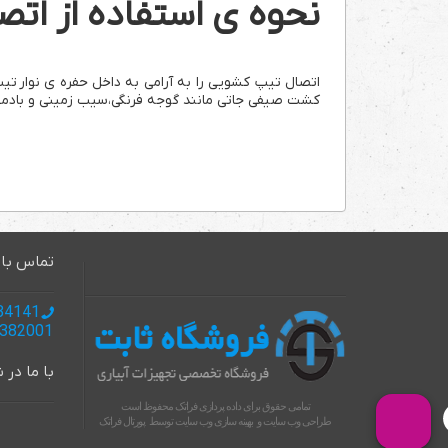
نحوه ی استفاده از اتص
اتصال تیپ کشویی را به آرامی به داخل حفره ی نوار تیپ
کشت صیفی جاتی مانند گوجه فرنگی،سیب زمینی و بادمجان
تماس با 
985137134141 +
985137382001+
با ما در
تمامی حقوق برای داده پردازی فراتک محفوظ است
طراحی وب سایت
و
بهینه سازی وب سایت
توسط
پورتال فراتک