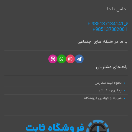
تماس با ما
985137134141 +
985137382001+
با ما در شبکه های اجتماعی
راهنمای مشتریان
نحوه ثبت سفارش
پیگیری سفارش
شرایط و قوانین فروشگاه