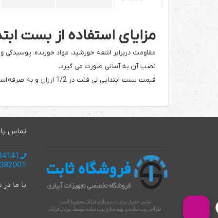
مزایای استفاده از بست ابتدا
مقاومت دربرابر اشعه خورشید، مواد خورنده، پوسیدگی 
نصب آن به آسانی صورت می گیرد.
قیمت بست ابتدایی لی فلت در 1/2 ارزان و به صرفه است.
تماس با 
985137134141 +
985137382001+
با ما در
تمامی حقوق برای داده پردازی فراتک محفوظ است
طراحی وب سایت
و
بهینه سازی وب سایت
توسط
پورتال فراتک