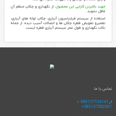
جهت بالابردن کارایی این محصول
، از نگهداری و چکاپ منظم آن
غافل نشوید.
استفاده از سیستم فیلتراسیون آبیاری، چکاپ لوله های آبیاری،
تعمیرو تعویض قطره چکان ها و اتصالات آسیب دیده، از جمله
نکات نگهداری و طول عمر سیستم آبیاری قطره ایست.
تماس با ما
985137134141 +
985137382001+