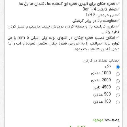
✅ قطره چکان برای آبیاری قطره ای گلخانه ها ، گلدان ها،باغ ها
✅فشار کارکرد: 4-1 Bar
✅دبی خروجی: 8 L/H
✅مقاومت بالا در برابر گرفتگی
✅ دارای قابلیت باز و بسته کردن درپوش جهت بازبینی و تمیز کردن
قطره چکان
✅امکان نصب قطره چکان در انتهای لوله پلی اتیلن 6 mm یا می
توان لوله اسپاگتی را به خروجی قطره چکان متصل نموده و آب را به
داخل گلدان ها هدایت نمود.
انتخاب تعداد در کارتن:
تکی
1000 عددی
2000 عددی
4500 تایی
500 عددی
100 عددی
موجود