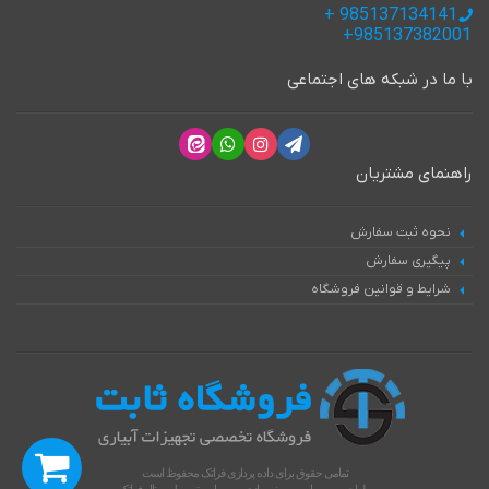
985137134141 +
985137382001+
با ما در شبکه های اجتماعی
راهنمای مشتریان
نحوه ثبت سفارش
پیگیری سفارش
شرایط و قوانین فروشگاه
تمامی حقوق برای داده پردازی فراتک محفوظ است