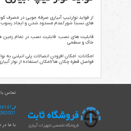
از فواید نوارتیپ آبیاری صرفه جویی در مصرف ک
های نسبتاً شور/عدم مسدود شدن و ایجاد رسوب د
قابلیت های نصب: قابلیت نصب در تمام زمین ه
خاک و سطحی
امکانات: امکان افزودن اتصالات پلی اتیلنی به ن
فواصل قطره چکان ها/امکان استفاده از نوار آبیاری 
تماس با 
985137134141 +
985137382001+
با ما در