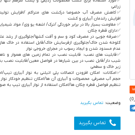
✅مورد استفاده برای کشت محصولات ردیفی و پشت سرهم تنها ب
زراعی
✅کاهش مصرف آب خصوصا درکشت های متراکم /افزایش تولید 
افزایش راندمان آبیاری و کشت
✅ مقاومت بسیار بالا در برابر خوردگی /ترک/ اشعه یو وی/ مواد شیمیای
✅دارای قطره چکان
✅صرفه جویی در مصرف کود و سم و آفت کشها/جلوگیری از رشد عل
کلوخه شدن خاک/جلوگیری ازفرسایش خاک/قابل استفاده در خاک های 
عدم مسدود شدن و ایجاد رسوب در مجرای خروجی نوار
✅قابلیت های نصب: قابلیت نصب در تمام زمین های هموار و ناه
شیب دار/قابل نصب در بین شیارها در فواصل معین/قابلیت نصب ب
زیر خاک و سطحی
✅امکانات: امکان افزودن اتصالات پلی اتیلنی به نوار آبیاری تیپ/
حجم آب مصرفی، محصولات و آبیاری آن ها/امکان تنظیم خودکار نوار 
تنظیم فواصل قطره چکان ها/امکان استفاده از نوار آبیاری تیپ به صورت ۲۴ سا
0
تماس بگیرید
تماس بگیرید