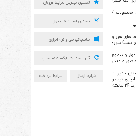
رای یک فصل
تضمین بهترین شرایط فروش
محصولات /
تضمین اصالت محصول
ی
ف های هرز و
پشتیبانی فنی و نرم افزاری
نسبتاً شور/
موار و سطوح
7 روز ضمانت بازگشت محصول
ه صورت دفنی
امکان مدیریت
شرایط ارسال
شرایط پرداخت
آبیاری تیپ و
عته