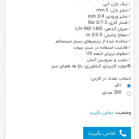
✅رنگ نازل: آبی
✅سایز نازل: mm 5
✅سایز ورودی: inch 3/4
✅فشار کاری: 3-0/7 Bar
✅میزان آبدهی: 1400-980 L/H
✅شعاع پاشش: 5-3/5 m
✅ساخته شده از پلیمرهای بسیار مستحکم
✅قابلیت استفاده در سنتر پیوت
✅مقاوم دربرابر اشعه UV
✅نصب و سرویس آسان
♻️موارد کاربردی: کشاورزی، باغ ها، فضای سبز
انتخاب تعداد در کارتن:
تکی
200 عددی
تماس بگیرید
تماس بگیرید