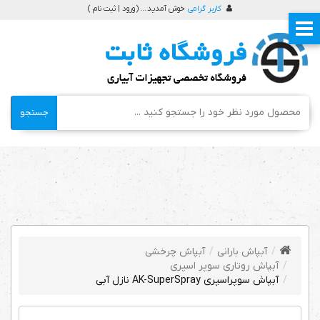
کاربر گرامی
خوش آمدید ... (
ورود | ثبت نام
)
جستجو
آبپاش بارانی
آبپاش چرخشی
آبپاش روتاری سوپر اسپری
آبپاش سوپراسپری AK-SuperSpray نازل آبی