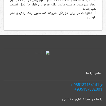
3. با توجه به فشار آب، جت به شکل شن روان در نزدیک و دور
ایجاد می شود، درست مانند دانه های نرم باران به نهال آسیب
نمی رساند.
4. مقاومت در برابر خوردگی، هزینه کم، بدون زنگ زدگی و عمر
طولانی
تماس با ما
985137134141 +
985137382001+
با ما در شبکه های اجتماعی