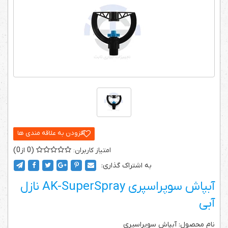
0
0
به اشتراک گذاری:
آبپاش سوپراسپری AK-SuperSpray نازل
آبی
نام محصول: آبپاش سوپراسپری