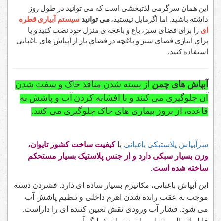
این همان سرگرمی لذتبخشی است که می توانید در طول روز
داشته باشید. اما اگرمایل نیستید،
می توانید
سیستم آبیاری قطره
ای
را برای فضای سبز، باغ و باغچه ی منزل خود نصب کنید و یا
برای آبیاری فضای سبز و باغچه در فضای باز از آبپاش های باغبانی
استفاده کنید.
آبپاش های چمن
از بسته شدن منافذ خاک و سفت شدن
آن جلوگیری می کنند و با افشانه کردن آب و پاشش به
قاعده، از بروز بیماری های خاک جلوگیری می کنند.
سرآبپاش پلاستیکی باغبانی
با
کیفیت ساخت کشور تایوان،
وزن بسیار سبکی دارد و از جنس پلاستیک بسیار مستحکم
ساخته شده است
.
این آبپاش باغبانی، مکانیزم بسیار ساده ای دارد. فشردن دسته
موجب به عقب رانده شدن اهرم داخلی و تنظیم پاشش آب
می شود. فشار آب ورودی نقش تعیین کننده ای را داراست.